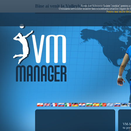
Bine ai venit la Volleyball Manager!
Acest site foloseste fisiere `cookie` pentru a o
Utilizarea serviciilor noastre fara schimbarea setarilor legate de 
Pentru mai multe detal
VM-Ma
tu pre