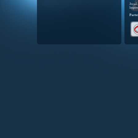
Jocul 
împotr
Parten